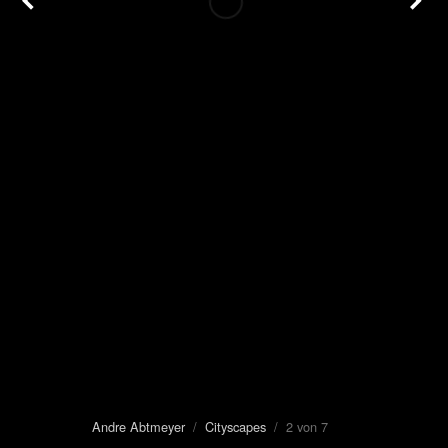
Andre Abtmeyer
/
Cityscapes
/ 2 von 7